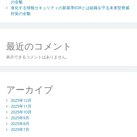
代
の全貌
社
進化する情報セキュリティの新基準EDRとは組織を守る未来型脅威
対策の全貌
会
の
持
続
可
最近のコメント
能
性
表示できるコメントはありません。
分
析
アーカイブ
2025年12月
2025年11月
2025年10月
2025年9月
2025年8月
2025年7月