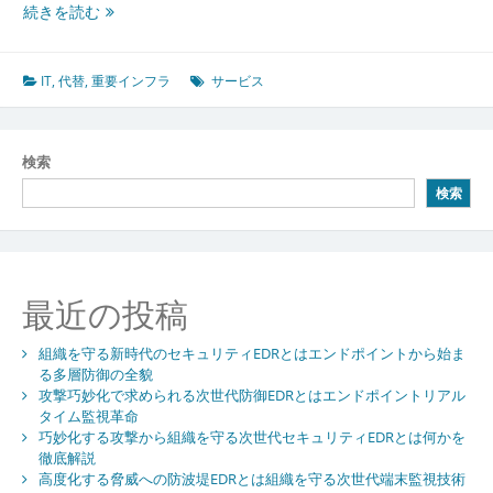
重
続きを読む
要
イ
ン
IT
,
代替
,
重要インフラ
サービス
フ
ラ
を
検索
守
検索
る
た
め
の
代
最近の投稿
替
と
組織を守る新時代のセキュリティEDRとはエンドポイントから始ま
連
る多層防御の全貌
携
攻撃巧妙化で求められる次世代防御EDRとはエンドポイントリアル
に
タイム監視革命
よ
巧妙化する攻撃から組織を守る次世代セキュリティEDRとは何かを
る
徹底解説
現
高度化する脅威への防波堤EDRとは組織を守る次世代端末監視技術