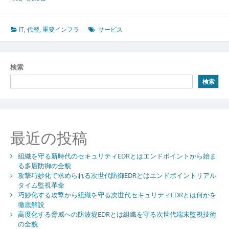
要
イ
ン
IT
,
代替
,
重要インフラ
サービス
フ
ラ
の
検索
多
検索
重
防
御
と
代
最近の投稿
替
サ
組織を守る新時代のセキュリティEDRとはエンドポイントから始ま
ー
る多層防御の全貌
ビ
攻撃巧妙化で求められる次世代防御EDRとはエンドポイントリアル
ス
タイム監視革命
で
巧妙化する攻撃から組織を守る次世代セキュリティEDRとは何かを
築
徹底解説
く
高度化する脅威への防波堤EDRとは組織を守る次世代端末監視技術
持
の全貌