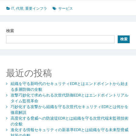
イ
ン
IT
,
代替
,
重要インフラ
サービス
フ
ラ
と
検索
社
検索
会
を
支
え
る
最近の投稿
持
続
組織を守る新時代のセキュリティEDRとはエンドポイントから始ま
可
る多層防御の全貌
能
攻撃巧妙化で求められる次世代防御EDRとはエンドポイントリアル
な
タイム監視革命
安
巧妙化する攻撃から組織を守る次世代セキュリティEDRとは何かを
全
徹底解説
安
高度化する脅威への防波堤EDRとは組織を守る次世代端末監視技術
心
の全貌
と
進化する情報セキュリティの新基準EDRとは組織を守る未来型脅威
対策の全貌
代