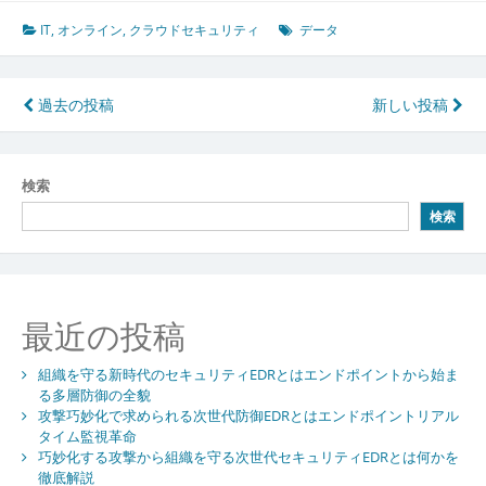
ウ
ド
IT
,
オンライン
,
クラウドセキュリティ
データ
セ
キ
ュ
投
過去の投稿
新しい投稿
リ
稿
テ
ィ
ナ
検索
が
ビ
支
検索
え
ゲ
る
ー
現
代
シ
最近の投稿
社
会
ョ
の
組織を守る新時代のセキュリティEDRとはエンドポイントから始ま
ン
安
る多層防御の全貌
攻撃巧妙化で求められる次世代防御EDRとはエンドポイントリアル
心
タイム監視革命
と
巧妙化する攻撃から組織を守る次世代セキュリティEDRとは何かを
情
徹底解説
報