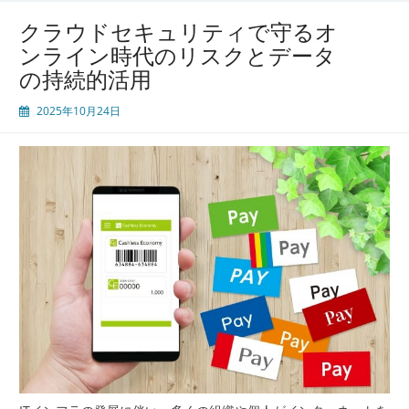
前
クラウドセキュリティで守るオ
線
ンライン時代のリスクとデータ
Security
の持続的活用
Operation
Center
2025年10月24日
が
支
え
る
常
時
監
視
と
進
化
す
る
脅
威
対