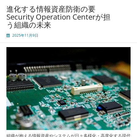
る
進化する情報資産防衛の要
現
Security Operation Centerが担
代
う組織の未来
企
業
2025年11月9日
の
持
続
的
セ
キ
ュ
リ
テ
ィ
体
制
構
築
と
進
組織が抱える情報資産やシステムが日々多様化・高度化する現代