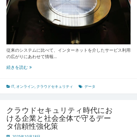
代
の
リ
ス
ク
と
デ
ー
従来のシステムに比べて、インターネットを介したサービス利用
タ
の広がりにあわせて情報…
の
持
進
続きを読む
続
化
的
す
活
る
IT
,
オンライン
,
クラウドセキュリティ
データ
用
デ
ー
タ
クラウドセキュリティ時代にお
社
ける企業と社会全体で守るデー
会
タ信頼性強化策
に
対
2025年10月18日