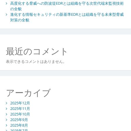
高度化する脅威への防波堤EDRとは組織を守る次世代端末監視技術
資
の全貌
産
進化する情報セキュリティの新基準EDRとは組織を守る未来型脅威
防
対策の全貌
衛
の
新
常
最近のコメント
識
表示できるコメントはありません。
アーカイブ
2025年12月
2025年11月
2025年10月
2025年9月
2025年8月
2025年7月