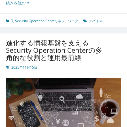
Security
続きを読む
Operation
Center
が
IT
,
Security Operation Center
,
ネットワーク
デバイス
変
え
る
進化する情報基盤を支える
現
Security Operation Centerの多
代
角的な役割と運用最前線
組
織
2025年11月15日
の
多
層
防
御
と
持
続
的
管