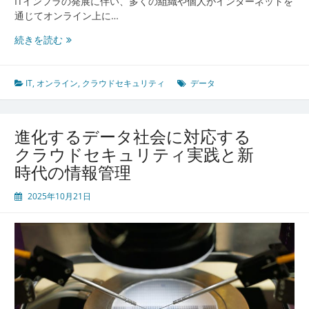
ITインフラの発展に伴い、多くの組織や個人がインターネットを
策
通じてオンライン上に…
ク
続きを読む
ラ
ウ
ド
IT
,
オンライン
,
クラウドセキュリティ
データ
セ
キ
ュ
進化するデータ社会に対応する
リ
クラウドセキュリティ実践と新
テ
時代の情報管理
ィ
で
2025年10月21日
守
る
オ
ン
ラ
イ
ン
時