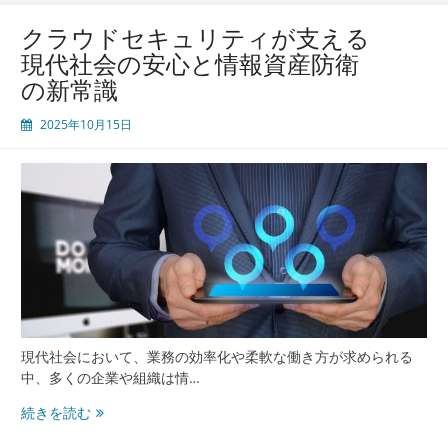
管
クラウドセキュリティが支える
理
現代社会の安心と情報資産防衛
の新常識
2025年10月15日
現代社会において、業務の効率化や柔軟な働き方が求められる
中、多くの企業や組織は情…
ク
続きを読む
ラ