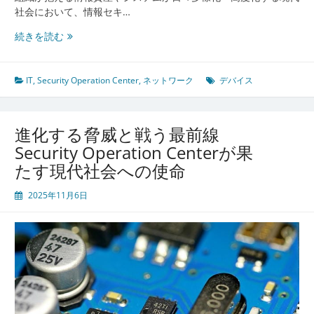
化
社会において、情報セキ…
進
続きを読む
化
す
る
IT
,
Security Operation Center
,
ネットワーク
デバイス
情
報
資
進化する脅威と戦う最前線
産
Security Operation Centerが果
防
たす現代社会への使命
衛
の
2025年11月6日
要
Security
Operation
Center
が
担
う
組