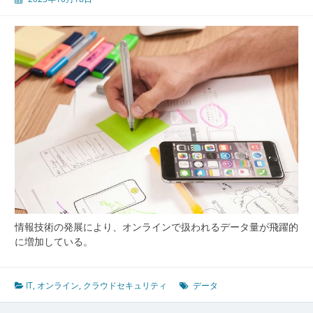
応
す
る
ク
ラ
ウ
ド
セ
キ
ュ
リ
テ
ィ
実
践
と
情報技術の発展により、オンラインで扱われるデータ量が飛躍的
新
に増加している。
時
代
の
IT
,
オンライン
,
クラウドセキュリティ
データ
情
報