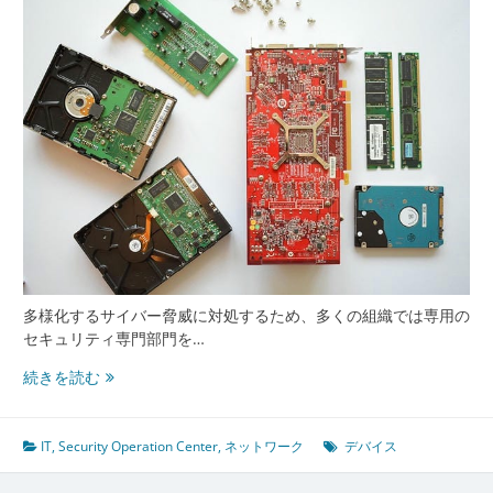
多様化するサイバー脅威に対処するため、多くの組織では専用の
セキュリティ専門部門を…
企
続きを読む
業
防
衛
IT
,
Security Operation Center
,
ネットワーク
デバイス
の
最