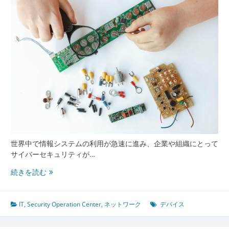
Center
の
多
角
的
な
役
割
と
運
用
最
前
世界中で情報システムの利用が急速に進み、企業や組織にとって
線
サイバーセキュリティが…
Security
続きを読む
Operation
Center
が
IT
,
Security Operation Center
,
ネットワーク
デバイス
支
え