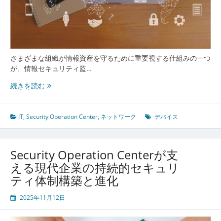
理
の
最
前
線
さまざまな組織が情報資産を守るために重要視する仕組みの一つ
が、情報セキュリティ監…
進
続きを読む
化
す
る
IT
,
Security Operation Center
,
ネットワーク
デバイス
情
報
基
Security Operation Centerが支
盤
える現代企業の持続的セキュリ
を
ティ体制構築と進化
支
え
2025年11月12日
る
Security
Operation