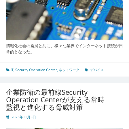
織
の
未
来
情報化社会の発展と共に、様々な業界でインターネット接続が日
常的となった。
IT
,
Security Operation Center
,
ネットワーク
デバイス
企業防衛の最前線Security
Operation Centerが支える常時
監視と進化する脅威対策
2025年11月3日