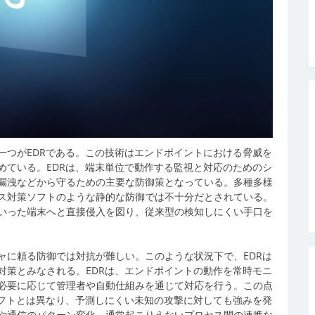
つがEDRである。
この技術はエンドポイントにおける脅威を
めている。EDRは、端末単位で動作する監視と対応のためのシ
漏洩などから守るための主要な防御策となっている。多種多様
ス対策ソフトのような静的な防御では不十分だとされている。
いった端末へと直接侵入を図り、従来型の検知しにくい手口を
ャに頼る防御では対抗が難しい。このような状況下で、EDRは
対策とみなされる。EDRは、エンドポイントの動作を常時モニ
必要に応じて管理者や自動仕組みを通じて対応を行う。この点
ソフトとは異なり、予測しにくい未知の攻撃に対しても強みを発
や通信のパターン変化、通常起こりえないプロセス間の連携な