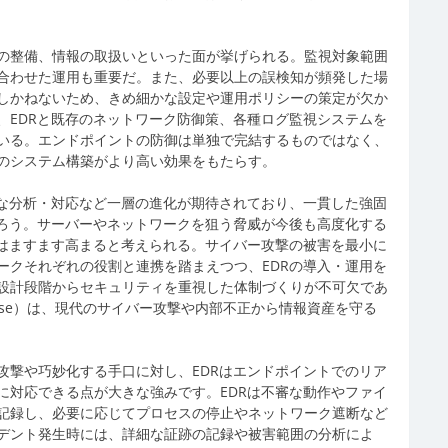
の整備、情報の取扱いといった面が挙げられる。監視対象範囲
合わせた運用も重要だ。また、必要以上の誤検知が頻発した場
しかねないため、きめ細かな設定や運用ポリシーの策定が欠か
、EDRと既存のネットワーク防御策、各種ログ監視システムを
いる。エンドポイントの防御は単独で完結するものではなく、
のシステム構築がより高い効果をもたらす。
速な分析・対応など一層の進化が期待されており、一貫した強固
だろう。サーバーやネットワークを狙う脅威が今後も高度化する
件はますます高まると考えられる。サイバー攻撃の被害を最小に
ークそれぞれの役割と連携を踏まえつつ、EDRの導入・運用を
設計段階からセキュリティを重視した体制づくりが不可欠であ
d Response）は、現代のサイバー攻撃や内部不正から情報資産を守る
攻撃や巧妙化する手口に対し、EDRはエンドポイントでのリア
に対応できる点が大きな強みです。EDRは不審な動作やファイ
記録し、必要に応じてプロセスの停止やネットワーク遮断など
デント発生時には、詳細な証跡の記録や被害範囲の分析によ