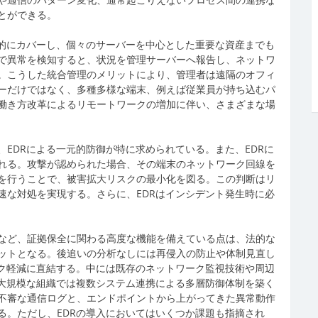
とができる。
括的にカバーし、個々のサーバーを中心とした重要な資産までも
で異常を検知すると、状況を管理サーバーへ報告し、ネットワ
。こうした統合管理のメリットにより、管理者は遠隔のオフィ
ーだけではなく、多種多様な端末、例えば従業員が持ち込むパ
働き方改革によるリモートワークの増加に伴い、さまざまな場
EDRによる一元的防御が特に求められている。また、EDRに
れる。攻撃が認められた場合、その端末のネットワーク回線を
を行うことで、被害拡大リスクの最小化を図る。この判断はリ
速な対処を実現する。さらに、EDRはインシデント発生時に必
など、証拠保全に関わる高度な機能を備えている点は、法的な
ットとなる。後追いの分析なしには再侵入の防止や体制見直し
スク軽減に直結する。中には既存のネットワーク監視技術や周辺
、大規模な組織では複数システム連携による多層防御体制を築く
不審な通信ログと、エンドポイントから上がってきた異常動作
る。ただし、EDRの導入においてはいくつか課題も指摘され