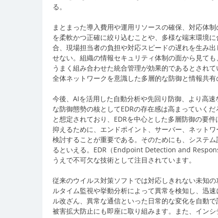
る。
まとまった導入費用や運用リソースの確保、対応体制
を柔軟かつ正確に絞り込むことや、多様な端末環境に
合、現場担当者の負担や対応スピードの遅れを生み出
せない。組織の情報セキュリティ体制の面から見ても
うまく組み合わせた統合管理が効果的であるとされて
全体ネットワークを意識した多層的な防御と情報共有
今後、AIを活用した自動分析や先回り防御、より高
な防御態勢の核としてEDRの存在感は高まっていく
と想定されており、EDRを中心とした多層防御の要
抑えるために、エンドポイント、サーバー、ネットワ
検討することが重要である。そのためにも、システム
るといえる。EDR（Endpoint Detection an
うえで不可欠な技術として注目されています。
従来のウイルス対策ソフトでは対応しきれない未知の
ルタイム監視や挙動分析によって異常を検知し、迅速
ル改ざん、異常な通信といった日常的な変化を自動で
被害拡大防止にも即座に取り組みます。また、インシ