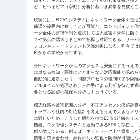
ど、ビヘイビア（挙動）分析に基づき異常を見抜くこ
現実には、EDRのシステムはネットワーク全体を包
保護の範囲内に置くことが可能だ。エンドポイント側
ーク全体の監視体制と連携して拡大被害を未然に防ぐ
スや拠点の端末もまとめて把握し対応できる。サーバ
ソコンやスマートフォンも保護対象になる。昨今では
所からの接続が発生する。
外部ネットワークからのアクセスも安全にするうえで、
は単なる検知・隔離にとどまらない対応機能が求めら
自動的に遮断したり、問題プロセスの強制終了や隔離
アルタイムで処理され、人の手による判断を待たず迅
要となる証跡の確保や分析にも長けている。
感染経路や被害範囲の分析、不正アクセスの痕跡調査
トラブルや社内の対応指針を考えるうえで大きなメリ
は難しいため、こうした機能を持つEDRは組織のリ
機器、ログ管理システムと連動できるEDRも存在し
例が増えている。例えば、ネットワーク上で収集した
情報を突き合わせ、漏れのない監視と防御が可能にな