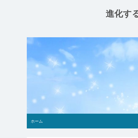
コ
ン
進化す
テ
ン
ツ
へ
ス
キ
ッ
プ
ホーム