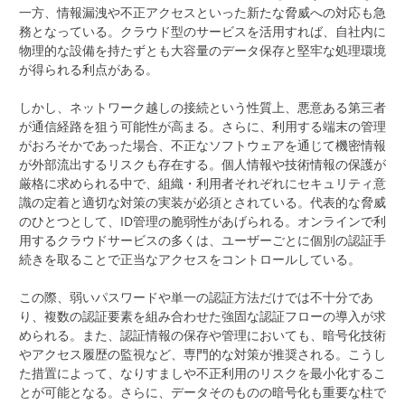
一方、情報漏洩や不正アクセスといった新たな脅威への対応も急
務となっている。クラウド型のサービスを活用すれば、自社内に
物理的な設備を持たずとも大容量のデータ保存と堅牢な処理環境
が得られる利点がある。
しかし、ネットワーク越しの接続という性質上、悪意ある第三者
が通信経路を狙う可能性が高まる。さらに、利用する端末の管理
がおろそかであった場合、不正なソフトウェアを通じて機密情報
が外部流出するリスクも存在する。個人情報や技術情報の保護が
厳格に求められる中で、組織・利用者それぞれにセキュリティ意
識の定着と適切な対策の実装が必須とされている。代表的な脅威
のひとつとして、ID管理の脆弱性があげられる。オンラインで利
用するクラウドサービスの多くは、ユーザーごとに個別の認証手
続きを取ることで正当なアクセスをコントロールしている。
この際、弱いパスワードや単一の認証方法だけでは不十分であ
り、複数の認証要素を組み合わせた強固な認証フローの導入が求
められる。また、認証情報の保存や管理においても、暗号化技術
やアクセス履歴の監視など、専門的な対策が推奨される。こうし
た措置によって、なりすましや不正利用のリスクを最小化するこ
とが可能となる。さらに、データそのものの暗号化も重要な柱で