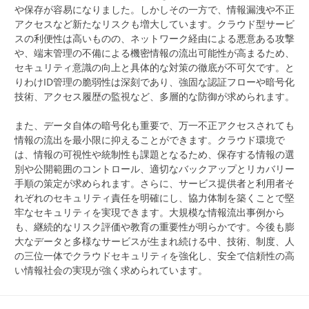
や保存が容易になりました。しかしその一方で、情報漏洩や不正
アクセスなど新たなリスクも増大しています。クラウド型サービ
スの利便性は高いものの、ネットワーク経由による悪意ある攻撃
や、端末管理の不備による機密情報の流出可能性が高まるため、
セキュリティ意識の向上と具体的な対策の徹底が不可欠です。と
りわけID管理の脆弱性は深刻であり、強固な認証フローや暗号化
技術、アクセス履歴の監視など、多層的な防御が求められます。
また、データ自体の暗号化も重要で、万一不正アクセスされても
情報の流出を最小限に抑えることができます。クラウド環境で
は、情報の可視性や統制性も課題となるため、保存する情報の選
別や公開範囲のコントロール、適切なバックアップとリカバリー
手順の策定が求められます。さらに、サービス提供者と利用者そ
れぞれのセキュリティ責任を明確にし、協力体制を築くことで堅
牢なセキュリティを実現できます。大規模な情報流出事例から
も、継続的なリスク評価や教育の重要性が明らかです。今後も膨
大なデータと多様なサービスが生まれ続ける中、技術、制度、人
の三位一体でクラウドセキュリティを強化し、安全で信頼性の高
い情報社会の実現が強く求められています。