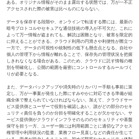
ある。オリジナル情報がそのまま露出する状態では、万が一不正
アクセスされた際の被害は比べものにならない。
データを保存する段階や、オンラインで転送する際には、最新の
暗号プロトコルやセキュアな通信技術の導入が不可欠だ。これに
よって万一情報が盗まれても、解読は困難となり、被害を限定的
に抑えることができる。クラウド利用の円滑さや利便性が際立つ
一方で、データの可視性や統制性の低下も懸念点となる。自社や
個人の管理下から情報が離れることで、保存先の管理状況を把握
しきれなくなる場合がある。このため、クラウドに託す情報の種
別を明確化し、公開の範囲を厳密にコントロールするルールづく
りが必要となる。
また、データバックアップや消失時のリカバリー手順も事前に策
定し、万が一事案が発生した際にすみやかに対応できる準備が組
織全体で整えられていなければならない。加えて、クラウドサー
ビス提供側とユーザーで役割を確認しあい、誰がどの部分のセキ
ュリティ責任を負うのか分担を明確化することが欠かせない。サ
ービス提供側がクラウドインフラそのもののセキュリティや基盤
保守を担う一方、ユーザー側には利用範囲ごとに適切なアクセス
権管理や利用状況の監査、業務フロー見直しなどの責任が生じて
いる。両者が協力しあうことで、初めて堅牢なセキュリティ体制