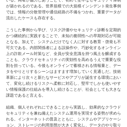
が築かれるのである。世界規模での大規模インシデント発生事例
では、情報の分散管理や通信経路の不備をつかれ、重要データが
流出したケースも存在する。
こうした事例から学び、リスク評価やセキュリティ診断を定期的
かつ継続的に実践することで、未知の脆弱性への早期対応が可能
となる。加えて、システムだけでなく人に対する教育・啓発も不
可欠である。内部関係者による誤操作や、巧妙化するオンライン
上の詐欺メール対策など、全員が安全意識を持つ風土を醸成する
ことも、クラウドセキュリティの実効性を高めるうえで重要な役
割を担っている。今後もオンラインで蓄積される情報量と、デー
タをやりとりするシーンはますます増加していく見通しだ。技術
革新により次々と新たなサービスやアプリが誕生する環境におい
て、変化し続けるリスクへ柔軟に対応し、堅牢でしかも使いやす
い情報保護の仕組みを導入し続けることが、社会としても大きな
課題であると言える。
組織、個人それぞれにできることから実践し、効果的なクラウド
セキュリティを兼ね備えたシステム運用を実現する姿勢が求めら
れる。インターネットの普及とともに、システムやアプリケーシ
ョン、ストレージの利用形態が大きく変化し、データのやり取り