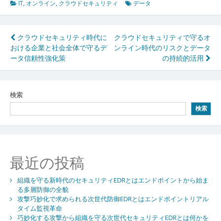
IT
,
オンライン
,
クラウドセキュリティ
データ
投
クラウドセキュリティ時代に
クラウドセキュリティで守るオ
おける企業と社会全体で守るデ
ンライン時代のリスクとデータ
稿
ータ信頼性強化策
の持続的活用
ナ
ビ
検索
ゲ
検索
ー
シ
ョ
最近の投稿
ン
組織を守る新時代のセキュリティEDRとはエンドポイントから始ま
る多層防御の全貌
攻撃巧妙化で求められる次世代防御EDRとはエンドポイントリアル
タイム監視革命
巧妙化する攻撃から組織を守る次世代セキュリティEDRとは何かを