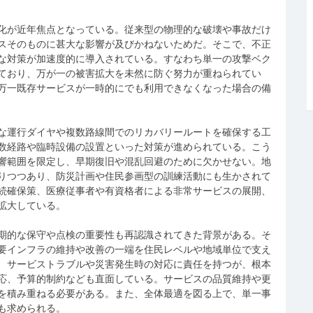
化が近年焦点となっている。従来型の物理的な破壊や事故だけ
スそのものに甚大な影響が及びかねないためだ。そこで、不正
な対策が加速度的に導入されている。すなわち単一の攻撃ベク
ており、万が一の被害拡大を未然に防ぐ努力が重ねられてい
万一既存サービスが一時的にでも利用できなくなった場合の備
な運行ダイヤや複数路線間でのリカバリールートを確保する工
数経路や臨時設備の設置といった対策が進められている。こう
響範囲を限定し、早期復旧や混乱回避のために欠かせない。地
りつつあり、防災計画や住民参画型の訓練活動にも生かされて
続確保策、医療従事者や有資格者による非常サービスの展開、
拡大している。
期的な保守や点検の重要性も再認識されてきた背景がある。そ
要インフラの維持や改善の一端を住民レベルや地域単位で支え
、サービストラブルや災害発生時の対応に責任を持つが、根本
応、予算的制約なども直面している。サービスの品質維持や更
を積み重ねる必要がある。また、全体最適を図る上で、単一事
も求められる。