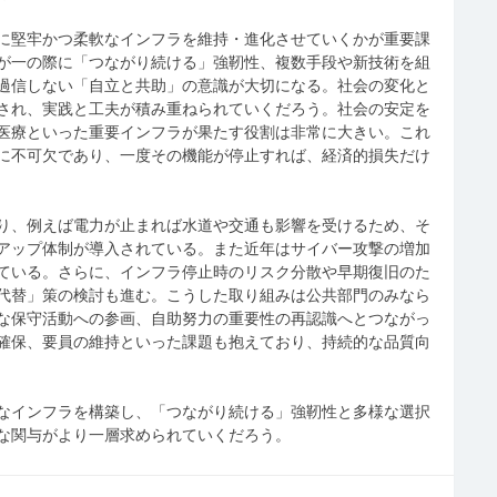
に堅牢かつ柔軟なインフラを維持・進化させていくかが重要課
が一の際に「つながり続ける」強靭性、複数手段や新技術を組
過信しない「自立と共助」の意識が大切になる。社会の変化と
され、実践と工夫が積み重ねられていくだろう。社会の安定を
医療といった重要インフラが果たす役割は非常に大きい。これ
に不可欠であり、一度その機能が停止すれば、経済的損失だけ
り、例えば電力が止まれば水道や交通も影響を受けるため、そ
アップ体制が導入されている。また近年はサイバー攻撃の増加
ている。さらに、インフラ停止時のリスク分散や早期復旧のた
代替」策の検討も進む。こうした取り組みは公共部門のみなら
な保守活動への参画、自助努力の重要性の再認識へとつながっ
確保、要員の維持といった課題も抱えており、持続的な品質向
なインフラを構築し、「つながり続ける」強靭性と多様な選択
な関与がより一層求められていくだろう。