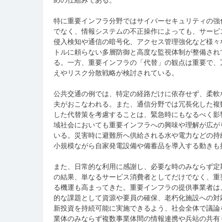
特に重要インフラ分野ではサイバーセキュリティの強
でなく、情報システムの不正操作によっても、サービ
侵入検知や通信の暗号化、アクセス管理強化など様々
トルに頼らない多層防御と高度な監視体制が整備され
る。一方、重要インフラの「代替」の観点は重要で、
えやリスク分散戦略が検討されている。
公共交通の例では、特定の経路だけに依存せず、柔軟
夫がおこなわれる。また、通信分野では冗長化した複
した代替策を考慮することは、緊急時にもなるべく影
域社会においても重要インフラへの興味や理解が広が
いる。災害時に避難所へ供給される水や電力などの持
小規模ながら自家発電設備や備蓄品を導入する動きも
また、日常的な利用に感謝し、必要な時のみならず定
の結果、単なるサービス消費者としてだけでなく、重
る機運も高まってきた。重要インフラの提供事業者は
的な課題として資源や要員の確保、老朽化施設への対
新投資を持続可能に実施できるよう、社会全体で議論
業体のみならず複数事業体間の情報連携や兵站の共有