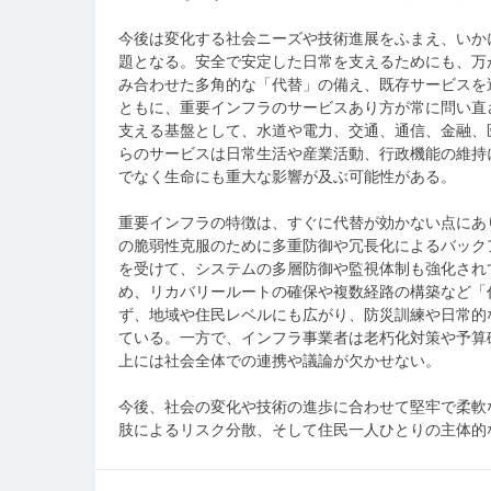
今後は変化する社会ニーズや技術進展をふまえ、いか
題となる。安全で安定した日常を支えるためにも、万
み合わせた多角的な「代替」の備え、既存サービスを
ともに、重要インフラのサービスあり方が常に問い直
支える基盤として、水道や電力、交通、通信、金融、
らのサービスは日常生活や産業活動、行政機能の維持
でなく生命にも重大な影響が及ぶ可能性がある。
重要インフラの特徴は、すぐに代替が効かない点にあ
の脆弱性克服のために多重防御や冗長化によるバック
を受けて、システムの多層防御や監視体制も強化され
め、リカバリールートの確保や複数経路の構築など「
ず、地域や住民レベルにも広がり、防災訓練や日常的
ている。一方で、インフラ事業者は老朽化対策や予算
上には社会全体での連携や議論が欠かせない。
今後、社会の変化や技術の進歩に合わせて堅牢で柔軟
肢によるリスク分散、そして住民一人ひとりの主体的