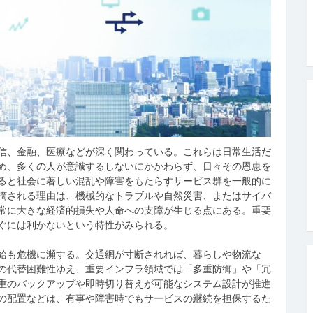
信、金融、医療などが深く関わっている。
これらは日常生活だ
め、多くの人が意識するしないにかかわらず、日々その恩恵を
ると社会に著しい混乱や障害をもたらすサービス群を一般的に
摘される理由は、機械的なトラブルや自然災害、またはサイバ
常に大きな経済的損失や人命への支障が生じる点にある。重要
ぐには利かないという特性がみられる。
給も危機に瀕する。交通網が寸断されれば、暮らしや物流な
の代替困難性ゆえ、重要インフラ領域では「多重防御」や「冗
重のバックアップや即時切り替えが可能なシステム設計が推進
の配置などは、有事や障害時でもサービスの継続を担保するた