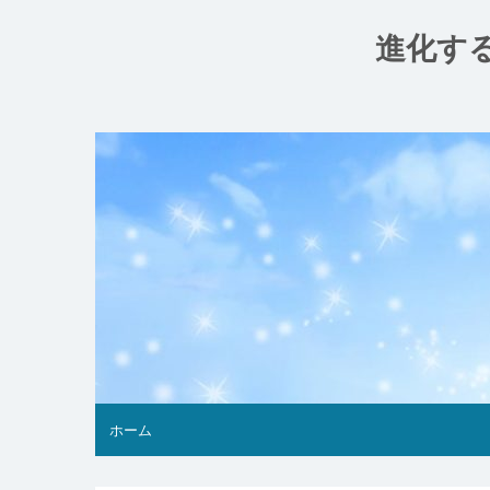
コ
ン
進化す
テ
ン
ツ
へ
ス
キ
ッ
プ
ホーム