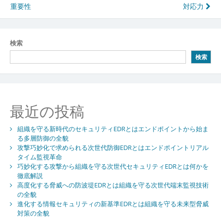
稿
重要性
対応力
ナ
ビ
検索
ゲ
検索
ー
シ
ョ
最近の投稿
ン
組織を守る新時代のセキュリティEDRとはエンドポイントから始ま
る多層防御の全貌
攻撃巧妙化で求められる次世代防御EDRとはエンドポイントリアル
タイム監視革命
巧妙化する攻撃から組織を守る次世代セキュリティEDRとは何かを
徹底解説
高度化する脅威への防波堤EDRとは組織を守る次世代端末監視技術
の全貌
進化する情報セキュリティの新基準EDRとは組織を守る未来型脅威
対策の全貌