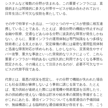
システムなど複数の分野が含まれる。この重要インフラには、直
接的または間接的に多大な付帯サービスが組み合わされており、
日常生活に不可欠な役割を果たしている。
その中で特筆すべき点は、一つひとつのサービスが密接に相互連
携していることである。たとえば、通信分野の機能が停止すれば
金融や医療、交通などあらゆる分野に波及的な障害が発生しかね
ない。さらに、重要インフラの運用体制は専門知識をもつ多様な
技術者による支えがあり、安定稼働の裏には厳密な運用監視体制
と迅速な障害対応が求められる。しかしながら、災害発生やサイ
バー攻撃、重大な事故といった突発的なリスクによって、これら
重要インフラが一時的あるいは恒久的に利用できなくなる事態も
想定される。その備えとして注目されるのが、必要不可欠なサー
ビスの代替手段である。
代替とは、最悪の状況を想定し、その分野で機能が失われた場合
にも社会活動が麻痺しないよう事前に講じる策である。たとえ
ば、電力供給が途絶えた際には発電機や簡易電源を活用したり、
水の供給網が使えない場合は貯水や給水車の展開を準備すること
がこれにあたる。通信インフラについても衛星通信の予備回線
や、無線機器による臨時的な通信確保策が存在する。一方、こう