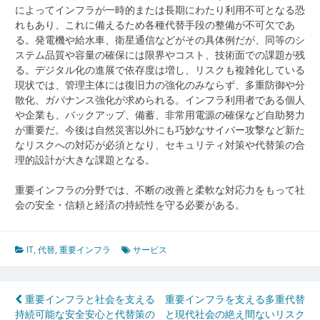
によってインフラが一時的または長期にわたり利用不可となる恐
れもあり、これに備えるため各種代替手段の整備が不可欠であ
る。発電機や給水車、衛星通信などがその具体例だが、同等のシ
ステム品質や容量の確保には限界やコスト、技術面での課題が残
る。デジタル化の進展で依存度は増し、リスクも複雑化している
現状では、管理主体には復旧力の強化のみならず、多重防御や分
散化、ガバナンス強化が求められる。インフラ利用者である個人
や企業も、バックアップ、備蓄、非常用電源の確保など自助努力
が重要だ。今後は自然災害以外にも巧妙なサイバー攻撃など新た
なリスクへの対応が必須となり、セキュリティ対策や代替策の合
理的設計が大きな課題となる。
重要インフラの分野では、不断の改善と柔軟な対応力をもって社
会の安全・信頼と経済の持続性を守る必要がある。
IT
,
代替
,
重要インフラ
サービス
投
重要インフラと社会を支える
重要インフラを支える多重代替
持続可能な安全安心と代替策の
と現代社会の絶え間ないリスク