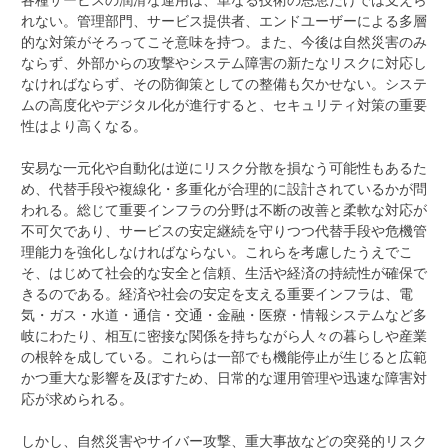
れない。管理部門、サービス提供者、エンドユーザーによる多層
的な対策がそろってこそ意味を持つ。また、今後は自然災害のみ
ならず、外部からの攻撃やシステム障害の新たなリスクに対応し
なければならず、その防御策としての整備も欠かせない。システ
ムの高度化やデジタル化が進行すると、セキュリティ対策の重要
性はより高くなる。
安易な一元化や自動化は逆にリスク分散を損なう可能性もあるた
め、代替手段や複線化・多重化が合理的に設計されているかが問
われる。総じて重要インフラの分野は不断の改善と柔軟な対応が
不可欠であり、サービスの安定継続を守りつつ代替手段や危機管
理能力を強化しなければならない。これらを考慮したうえでこ
そ、はじめて社会的な安全と信頼、生活や経済の持続性が確保で
きるのである。経済や社会の安定を支える重要インフラは、電
気・ガス・水道・通信・交通・金融・医療・情報システムなど多
岐にわたり、相互に密接な関係を持ちながら人々の暮らしや産業
の根幹を成している。これらは一部でも機能停止が生じると広範
かつ重大な影響を及ぼすため、日常的な運用管理や迅速な障害対
応が求められる。
しかし、自然災害やサイバー攻撃、重大事故などの突発的リスク