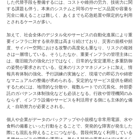
した代替手段を整備するには、コストや維持の労力、技術力に関
する課題も伴う。本来のシステムと同等のサービス品質や容量を
完全に備えることは難しく、あくまでも応急処置や限定的な利用
とされるケースが多い。
加えて、社会全体のデジタル化やサービスの自動化進展により重
要インフラに対する依存度は高まり続けており、災害の規模や頻
度、サイバー空間における攻撃の高度化も重なり、リスクの複雑
さは一層増している。そうしたなか、重要インフラの管理主体に
は、復旧能力の強化だけではなく、日常的な安定運用と多重防御
の姿勢が要求されている。従来のリスクマネジメントに加え、情
報共有体制の強化、予行訓練の実施など、現場での即応力や綿密
なマニュアルの整備が求められる。安定的なサービス提供を継続
するためには、地理的な分散や、複数ルートでの冗長化、外部委
託のガバナンス体制強化なども必須となる。行政や管理機関のみ
ならず、インフラ設備やサービスを利活用する側にも主体的な備
え・自助努力が必要とされる。
個人や企業がデータのバックアップや小規模な非常用電源、水や
食料の備蓄といった行動をとることで、突発的な障害が発生した
際にも混乱を抑えることにつながる。普段何気なく利用している
各種サービスの潤滑な運用は、単なる技術の恩恵だけでは支えら